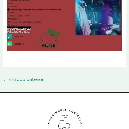
Navegació
←
Entrada anterior
d'entrades