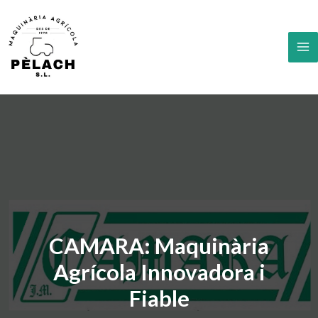
Vés
al
contingut
MA
M
CAMARA: Maquinària
Agrícola Innovadora i
Fiable