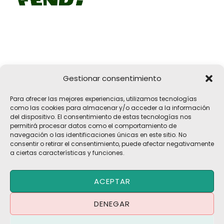
Gestionar consentimiento
Girona, 32
Para ofrecer las mejores experiencias, utilizamos tecnologías
17183 Vilobí d'Onyar, Girona
como las cookies para almacenar y/o acceder a la información
del dispositivo. El consentimiento de estas tecnologías nos
pelach@pelach.es
permitirá procesar datos como el comportamiento de
☎
972 47 30 61
navegación o las identificaciones únicas en este sitio. No
consentir o retirar el consentimiento, puede afectar negativamente
a ciertas características y funciones.
Copyright © 2026 Maquinària Agrícola Pèlach, S.L | Powered by
ACEPTAR
Maria CB
Blog | Promociones
DENEGAR
Política de Privacidad
·
Política de Cookies
·
Aviso Legal