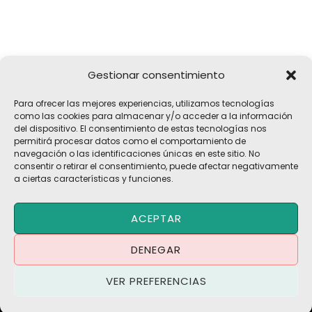
Gestionar consentimiento
Girona, 32
Para ofrecer las mejores experiencias, utilizamos tecnologías
17183 Vilobí d'Onyar, Girona
como las cookies para almacenar y/o acceder a la información
del dispositivo. El consentimiento de estas tecnologías nos
pelach@pelach.es
permitirá procesar datos como el comportamiento de
☎
972 47 30 61
navegación o las identificaciones únicas en este sitio. No
consentir o retirar el consentimiento, puede afectar negativamente
a ciertas características y funciones.
Copyright © 2026 Maquinària Agrícola Pèlach, S.L | Powered by
ACEPTAR
Maria CB
Blog | Promociones
DENEGAR
Política de Privacidad
·
Política de Cookies
·
Aviso Legal
VER PREFERENCIAS
Términos y Condiciones
·
Contacto
·
Trabaja con Nosotros