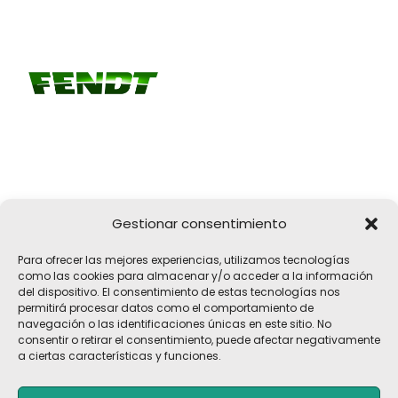
Gestionar consentimiento
Girona, 32
Para ofrecer las mejores experiencias, utilizamos tecnologías
17183 Vilobí d'Onyar, Girona
como las cookies para almacenar y/o acceder a la información
del dispositivo. El consentimiento de estas tecnologías nos
pelach@pelach.es
permitirá procesar datos como el comportamiento de
☎
972 47 30 61
navegación o las identificaciones únicas en este sitio. No
consentir o retirar el consentimiento, puede afectar negativamente
a ciertas características y funciones.
Copyright © 2026 Maquinària Agrícola Pèlach, S.L | Powered by