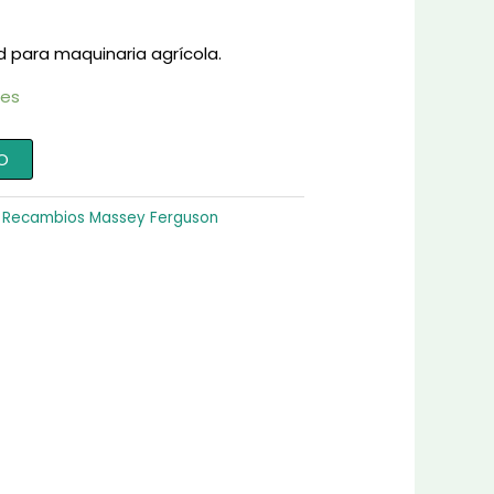
d para maquinaria agrícola.
les
O
:
Recambios Massey Ferguson