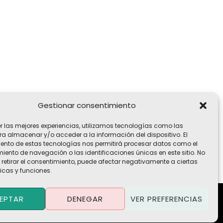
Gestionar consentimiento
er las mejores experiencias, utilizamos tecnologías como las
ra almacenar y/o acceder a la información del dispositivo. El
ento de estas tecnologías nos permitirá procesar datos como el
ento de navegación o las identificaciones únicas en este sitio. No
 retirar el consentimiento, puede afectar negativamente a ciertas
icas y funciones.
EPTAR
DENEGAR
VER PREFERENCIAS
Política de Privacidad
·
Política de Cookies
·
Aviso Legal
Términos y Condiciones
·
Contacto
·
Trabaja con Nosotros