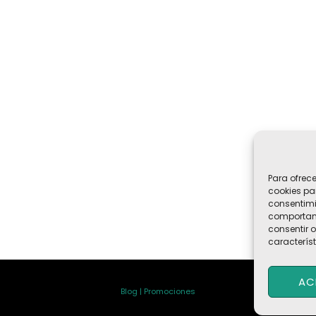
Para ofrec
cookies pa
consentimi
comportami
consentir o
característ
AC
Blog | Promociones