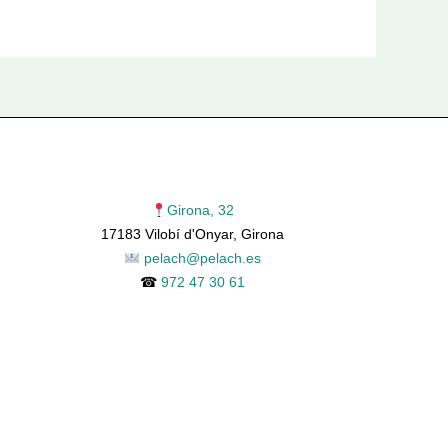
Girona, 32
17183 Vilobí d'Onyar, Girona
pelach@pelach.es
☎
972 47 30 61