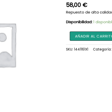
58,00
€
Repuesto de alta calida
Disponibilidad:
1 disponib
Tuerca
AÑADIR AL CARRIT
1441161X1
cantidad
SKU:
1441161X1
Categoría