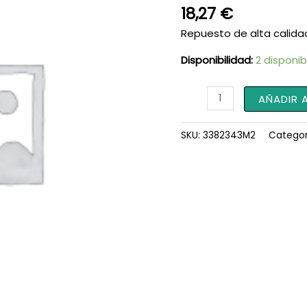
18,27
€
Repuesto de alta calida
Disponibilidad:
2 disponib
Tapón
AÑADIR 
3382343M2
cantidad
SKU:
3382343M2
Categor