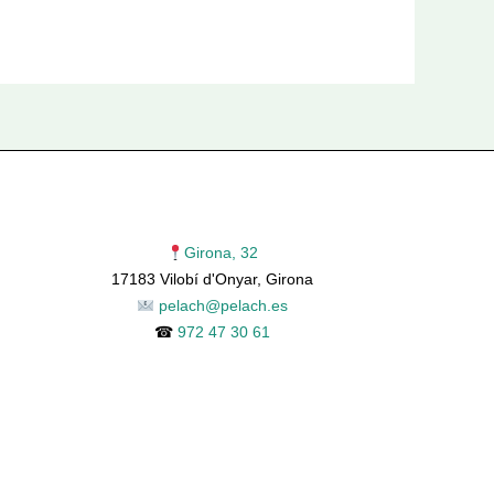
Girona, 32
17183 Vilobí d'Onyar, Girona
pelach@pelach.es
☎
972 47 30 61