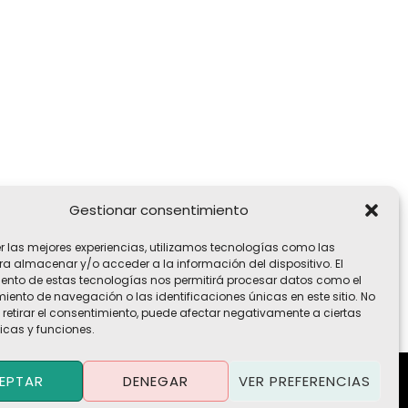
Gestionar consentimiento
er las mejores experiencias, utilizamos tecnologías como las
ra almacenar y/o acceder a la información del dispositivo. El
ento de estas tecnologías nos permitirá procesar datos como el
ento de navegación o las identificaciones únicas en este sitio. No
 retirar el consentimiento, puede afectar negativamente a ciertas
icas y funciones.
EPTAR
DENEGAR
VER PREFERENCIAS
Política de Privacidad
·
Política de Cookies
·
Aviso Legal
Términos y Condiciones
·
Contacto
·
Trabaja con Nosotros