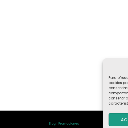
Para ofrec
cookies pa
consentimi
comportami
consentir o
característ
AC
Blog | Promociones