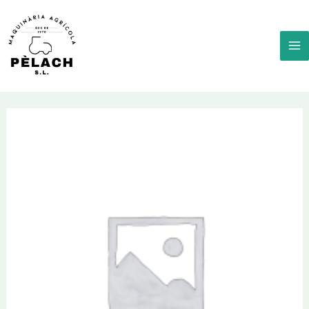
Ir
al
contenido
MA
M