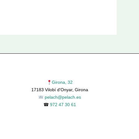
Girona, 32
17183 Vilobí d'Onyar, Girona
pelach@pelach.es
☎
972 47 30 61