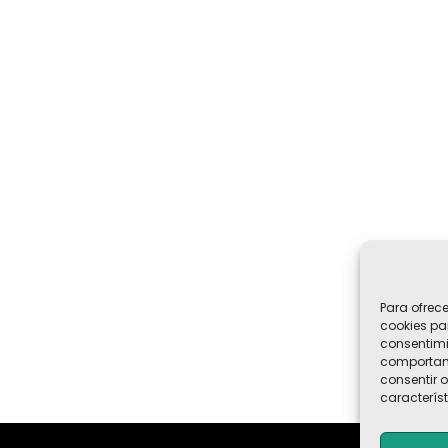
Para ofrec
cookies pa
consentimi
comportami
consentir o
característ