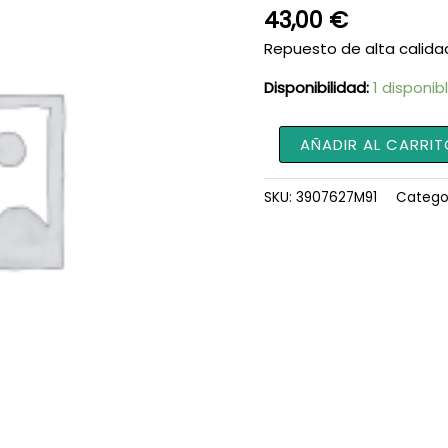
43,00
€
Repuesto de alta calida
Disponibilidad:
1 disponib
Polea
AÑADIR AL CARRIT
3907627M91
cantidad
SKU:
3907627M91
Catego