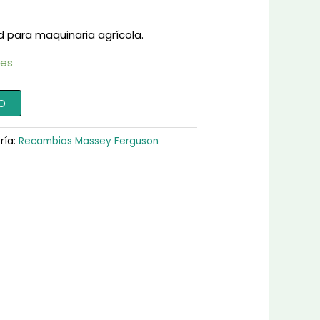
d para maquinaria agrícola.
les
O
ría:
Recambios Massey Ferguson