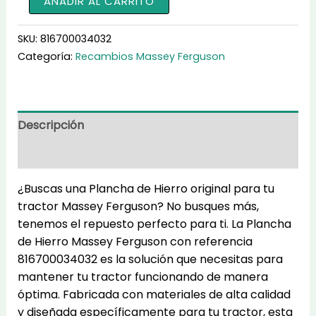
AÑADIR AL CARRITO
de
Hierro
SKU:
816700034032
816700034032
Categoría:
Recambios Massey Ferguson
cantidad
Descripción
Información adicional
¿Buscas una Plancha de Hierro original para tu
tractor Massey Ferguson? No busques más,
tenemos el repuesto perfecto para ti. La Plancha
de Hierro Massey Ferguson con referencia
816700034032 es la solución que necesitas para
mantener tu tractor funcionando de manera
óptima. Fabricada con materiales de alta calidad
y diseñada específicamente para tu tractor, esta