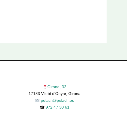
Girona, 32
17183 Vilobí d'Onyar, Girona
pelach@pelach.es
☎
972 47 30 61