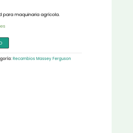
d para maquinaria agrícola.
les
O
goría:
Recambios Massey Ferguson