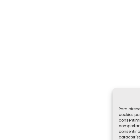
Para ofrec
cookies pa
consentimi
comportami
consentir o
característ