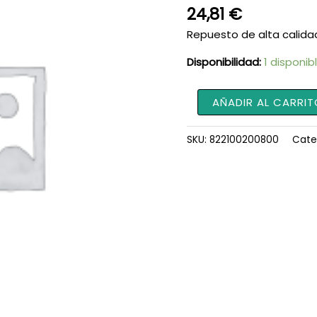
24,81
€
Repuesto de alta calida
Disponibilidad:
1 disponib
Aro
AÑADIR AL CARRIT
822100200800
cantidad
SKU:
822100200800
Cate