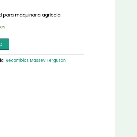
d para maquinaria agrícola.
les
O
ía:
Recambios Massey Ferguson