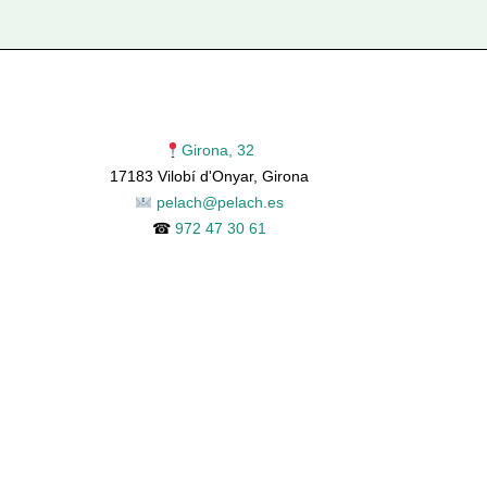
Girona, 32
17183 Vilobí d'Onyar, Girona
pelach@pelach.es
☎
972 47 30 61