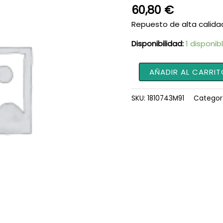
60,80
€
Repuesto de alta calida
Disponibilidad:
1 disponib
Juego
AÑADIR AL CARRIT
de
Escobillas
SKU:
1810743M91
Categor
1810743M91
cantidad