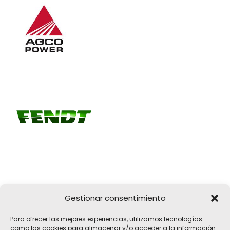
Gestionar consentimiento
Girona, 32
Para ofrecer las mejores experiencias, utilizamos tecnologías
17183 Vilobí d'Onyar, Girona
como las cookies para almacenar y/o acceder a la información