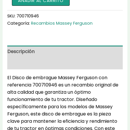
AÑADIR AL CARRITO
de
embrague
SKU:
700710946
700710946
Categoría:
Recambios Massey Ferguson
cantidad
Descripción
Información adicional
El Disco de embrague Massey Ferguson con
referencia 700710946 es un recambio original de
alta calidad que garantiza un óptimo
funcionamiento de tu tractor. Diseñado
específicamente para los modelos de Massey
Ferguson, este disco de embrague es la pieza
clave para mantener la eficiencia y rendimiento
de tu tractor en óptimas condiciones. Con este