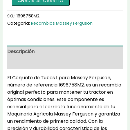
AÑADIR AL CARRITO
de
Tubos
SKU:
1696758M2
1
Categoría:
Recambios Massey Ferguson
1696758M2
cantidad
Descripción
Información adicional
El Conjunto de Tubos 1 para Massey Ferguson,
número de referencia 1696758M2, es un recambio
original perfecto para mantener tu tractor en
óptimas condiciones. Este componente es
esencial para el correcto funcionamiento de tu
Maquinaria Agrícola Massey Ferguson y garantiza
un rendimiento de primera calidad. Con la
precisión y durabilidad característica de los