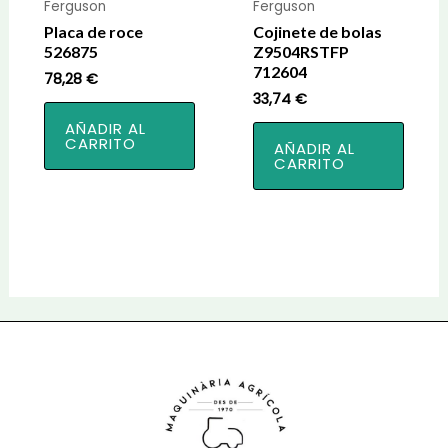
Ferguson
Ferguson
Placa de roce
Cojinete de bolas
526875
Z9504RSTFP
712604
78,28
€
33,74
€
AÑADIR AL
CARRITO
AÑADIR AL
CARRITO