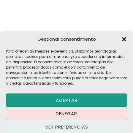
Gestionar consentimiento
Girona, 32
Para ofrecer las mejores experiencias, utilizamos tecnologías
17183 Vilobí d'Onyar, Girona
como las cookies para almacenar y/o acceder a la información
del dispositivo. El consentimiento de estas tecnologías nos
pelach@pelach.es
permitirá procesar datos como el comportamiento de
☎
972 47 30 61
navegación o las identificaciones únicas en este sitio. No
consentir o retirar el consentimiento, puede afectar negativamente
a ciertas características y funciones.
Copyright © 2026 Maquinària Agrícola Pèlach, S.L | Powered by
ACEPTAR
Maria CB
Blog | Promociones
DENEGAR
Política de Privacidad
·
Política de Cookies
·
Aviso Legal
VER PREFERENCIAS
Términos y Condiciones
·
Contacto
·
Trabaja con Nosotros