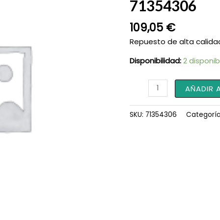
71354306
109,05
€
Repuesto de alta calida
Disponibilidad:
2 disponib
Buje
AÑADIR 
de
Husillo
SKU:
71354306
Categorí
para
Tractor
71354306
cantidad