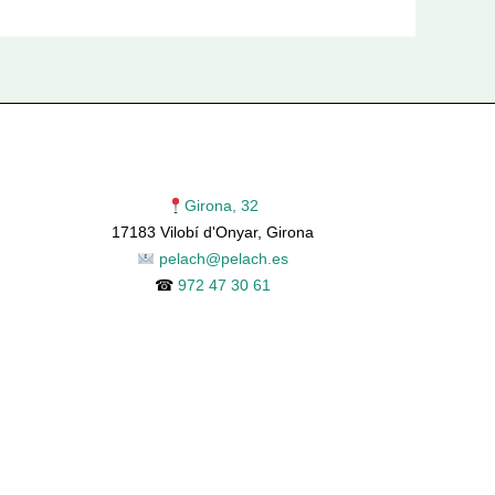
Girona, 32
17183 Vilobí d'Onyar, Girona
pelach@pelach.es
☎
972 47 30 61