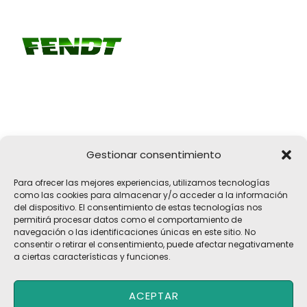
Gestionar consentimiento
Girona, 32
Para ofrecer las mejores experiencias, utilizamos tecnologías
17183 Vilobí d'Onyar, Girona
como las cookies para almacenar y/o acceder a la información
del dispositivo. El consentimiento de estas tecnologías nos
pelach@pelach.es
permitirá procesar datos como el comportamiento de
☎
972 47 30 61
navegación o las identificaciones únicas en este sitio. No
consentir o retirar el consentimiento, puede afectar negativamente
a ciertas características y funciones.
Copyright © 2026 Maquinària Agrícola Pèlach, S.L | Powered by
ACEPTAR
Maria CB