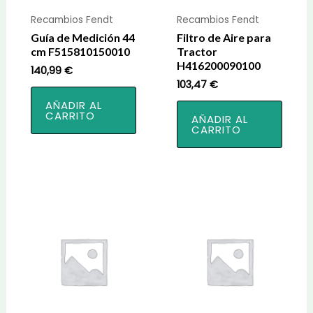
Recambios Fendt
Recambios Fendt
Guía de Medición 44
Filtro de Aire para
cm F515810150010
Tractor
H416200090100
140,99
€
103,47
€
AÑADIR AL
CARRITO
AÑADIR AL
CARRITO