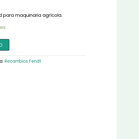
d para maquinaria agrícola.
les
O
a:
Recambios Fendt