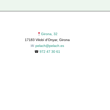
Girona, 32
17183 Vilobí d'Onyar, Girona
pelach@pelach.es
☎
972 47 30 61