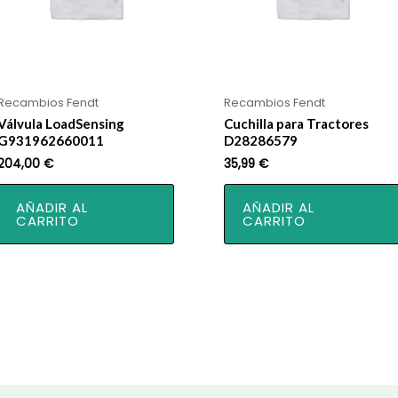
Recambios Fendt
Recambios Fendt
Válvula LoadSensing
Cuchilla para Tractores
G931962660011
D28286579
204,00
€
35,99
€
AÑADIR AL
AÑADIR AL
CARRITO
CARRITO