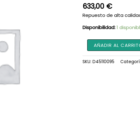
633,00
€
Repuesto de alta calida
Disponibilidad:
1 disponib
Válvula
AÑADIR AL CARRIT
de
presión
SKU:
D45110095
Categorí
D45110095
cantidad