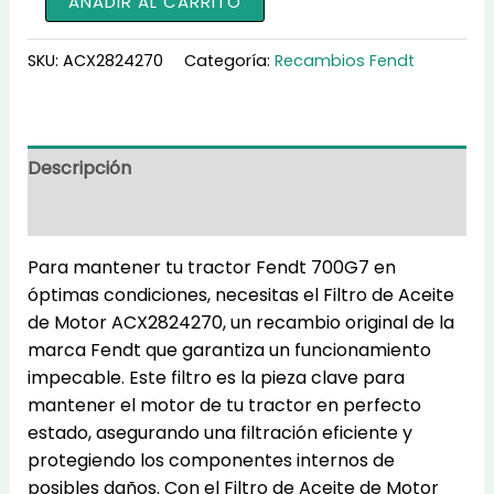
AÑADIR AL CARRITO
de
Aceite
SKU:
ACX2824270
Categoría:
Recambios Fendt
de
Motor
700G7
ACX2824270
Descripción
cantidad
Información adicional
Para mantener tu tractor Fendt 700G7 en
óptimas condiciones, necesitas el Filtro de Aceite
de Motor ACX2824270, un recambio original de la
marca Fendt que garantiza un funcionamiento
impecable. Este filtro es la pieza clave para
mantener el motor de tu tractor en perfecto
estado, asegurando una filtración eficiente y
protegiendo los componentes internos de
posibles daños. Con el Filtro de Aceite de Motor