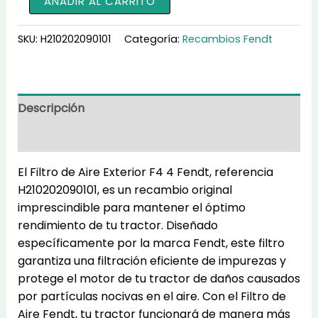
AÑADIR AL CARRITO
de
Aire
SKU:
H210202090101
Categoría:
Recambios Fendt
Exterior
F4
4
H210202090101
Descripción
cantidad
Información adicional
El Filtro de Aire Exterior F4 4 Fendt, referencia
H210202090101, es un recambio original
imprescindible para mantener el óptimo
rendimiento de tu tractor. Diseñado
específicamente por la marca Fendt, este filtro
garantiza una filtración eficiente de impurezas y
protege el motor de tu tractor de daños causados
por partículas nocivas en el aire. Con el Filtro de
Aire Fendt, tu tractor funcionará de manera más