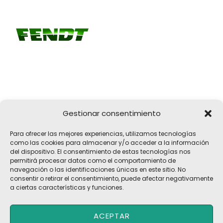
Gestionar consentimiento
Girona, 32
Para ofrecer las mejores experiencias, utilizamos tecnologías
17183 Vilobí d'Onyar, Girona
como las cookies para almacenar y/o acceder a la información
del dispositivo. El consentimiento de estas tecnologías nos
pelach@pelach.es
permitirá procesar datos como el comportamiento de
☎
972 47 30 61
navegación o las identificaciones únicas en este sitio. No
consentir o retirar el consentimiento, puede afectar negativamente
a ciertas características y funciones.
Copyright © 2026 Maquinària Agrícola Pèlach, S.L | Powered by
ACEPTAR
Maria CB