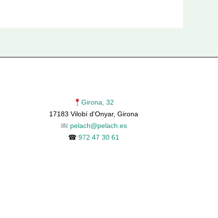
Girona, 32
17183 Vilobí d'Onyar, Girona
pelach@pelach.es
☎
972 47 30 61