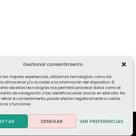
Gestionar consentimiento
er las mejores experiencias, utilizamos tecnologías como las
ra almacenar y/o acceder a la información del dispositivo. El
ento de estas tecnologías nos permitirá procesar datos como el
ento de navegación o las identificaciones únicas en este sitio. No
 retirar el consentimiento, puede afectar negativamente a ciertas
icas y funciones.
EPTAR
DENEGAR
VER PREFERENCIAS
Política de Privacidad
·
Política de Cookies
·
Aviso Legal
Términos y Condiciones
·
Contacto
·
Trabaja con Nosotros