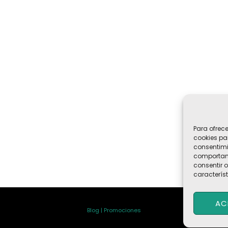
Para ofrec
cookies pa
consentimi
comportami
consentir o
característ
AC
Blog | Promociones