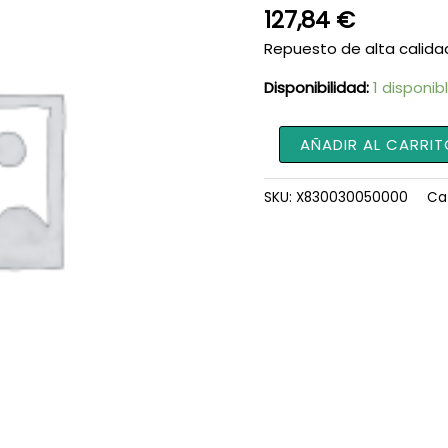
127,84
€
Repuesto de alta calida
Disponibilidad:
1 disponib
Emisor
AÑADIR AL CARRIT
X830030050000
cantidad
SKU:
X830030050000
Ca