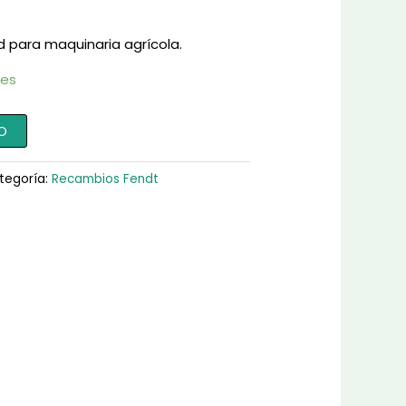
d para maquinaria agrícola.
les
O
tegoría:
Recambios Fendt