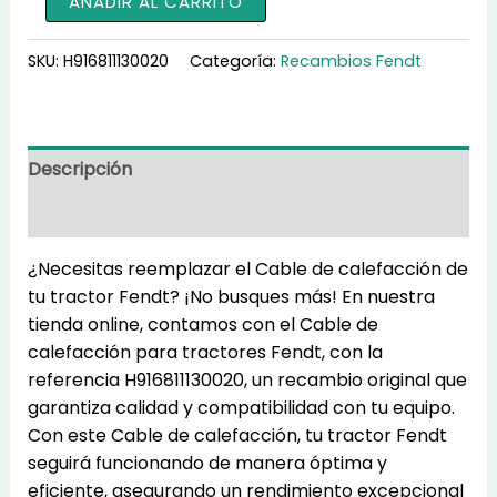
AÑADIR AL CARRITO
de
calefacción
SKU:
H916811130020
Categoría:
Recambios Fendt
para
tractores
H916811130020
cantidad
Descripción
Información adicional
¿Necesitas reemplazar el Cable de calefacción de
tu tractor Fendt? ¡No busques más! En nuestra
tienda online, contamos con el Cable de
calefacción para tractores Fendt, con la
referencia H916811130020, un recambio original que
garantiza calidad y compatibilidad con tu equipo.
Con este Cable de calefacción, tu tractor Fendt
seguirá funcionando de manera óptima y
eficiente, asegurando un rendimiento excepcional