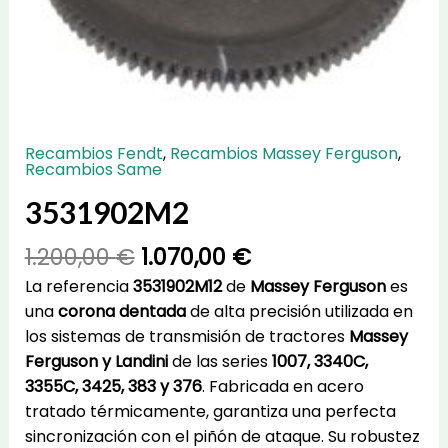
Recambios Fendt
,
Recambios Massey Ferguson
,
Recambios Same
3531902M2
El
El
1.200,00
€
1.070,00
€
precio
precio
La referencia
3531902M12
de
Massey Ferguson
es
original
actual
una
corona dentada
de alta precisión utilizada en
era:
es:
los sistemas de transmisión de tractores
Massey
1.200,00 €.
1.070,00 €.
Ferguson y Landini
de las series
1007, 3340C,
3355C, 3425, 383 y 376
. Fabricada en acero
tratado térmicamente, garantiza una perfecta
sincronización con el piñón de ataque. Su robustez