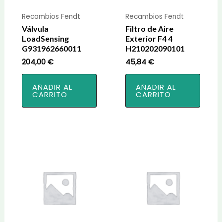
Recambios Fendt
Recambios Fendt
Válvula
Filtro de Aire
LoadSensing
Exterior F4 4
G931962660011
H210202090101
204,00
€
45,84
€
AÑADIR AL
AÑADIR AL
CARRITO
CARRITO