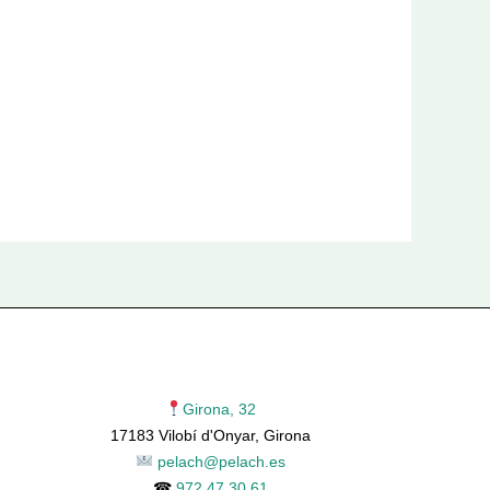
Girona, 32
17183 Vilobí d'Onyar, Girona
pelach@pelach.es
☎
972 47 30 61