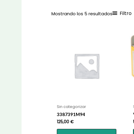
Filtro
Ordenad
Mostrando los 5 resultados
por
los
últimos
Sin categorizar
3387391M94
125,00
€