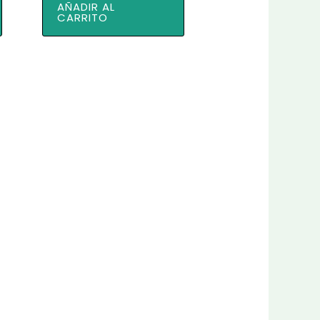
AÑADIR AL
era:
es:
CARRITO
950,00 €.
800,00 €.