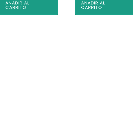
AÑADIR AL
AÑADIR AL
era:
es:
CARRITO
CARRITO
982,00 €.
900,00 €.