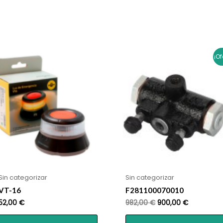
o
¡Of
Sin categorizar
Sin categorizar
VT-16
F281100070010
El
El
52,00
€
982,00
€
900,00
€
precio
precio
original
actual