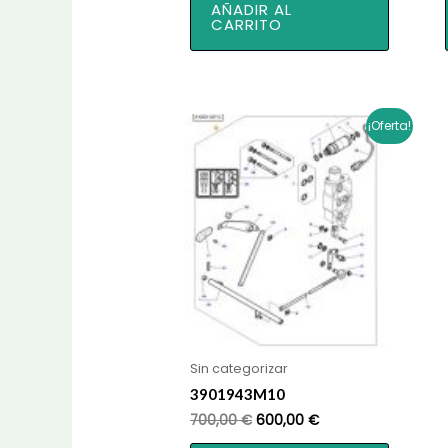
AÑADIR AL
CARRITO
¡Oferta!
Sin categorizar
3901943M10
El
El
700,00
€
600,00
€
precio
precio