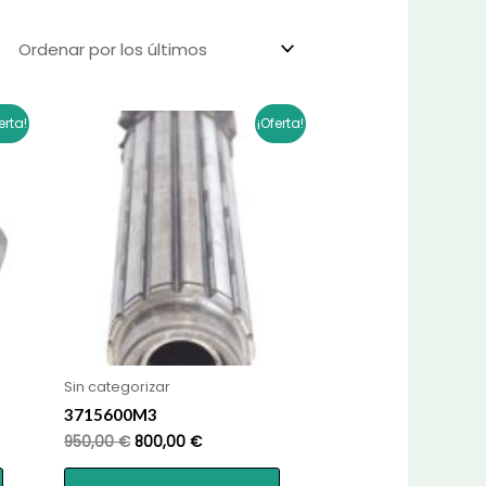
erta!
¡Oferta!
Sin categorizar
3715600M3
El
El
950,00
€
800,00
€
precio
precio
original
actual