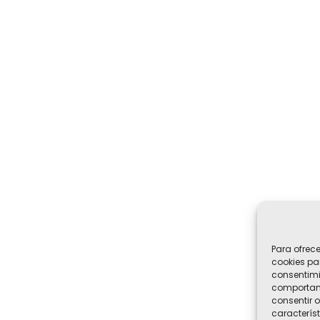
Para ofrec
cookies pa
consentimi
comportami
consentir o
característ