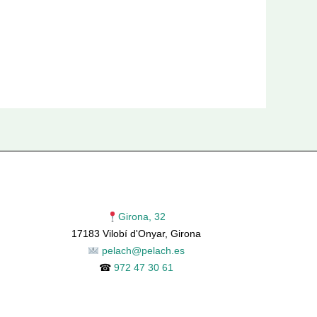
Girona, 32
17183 Vilobí d'Onyar, Girona
pelach@pelach.es
☎
972 47 30 61