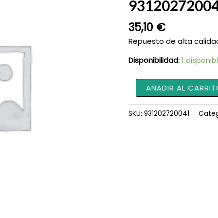
9312027200
35,10
€
Repuesto de alta calida
Disponibilidad:
1 disponib
Tubo
AÑADIR AL CARRIT
de
Goma
SKU:
931202720041
Categ
para
Tractores
931202720041
cantidad