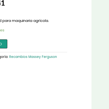
41
d para maquinaria agrícola.
les
O
oría:
Recambios Massey Ferguson