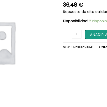
36,48
€
Repuesto de alta calida
Disponibilidad:
2 disponib
Tubo
AÑADIR 
Calefacción
842810250040
SKU:
842810250040
Cate
cantidad