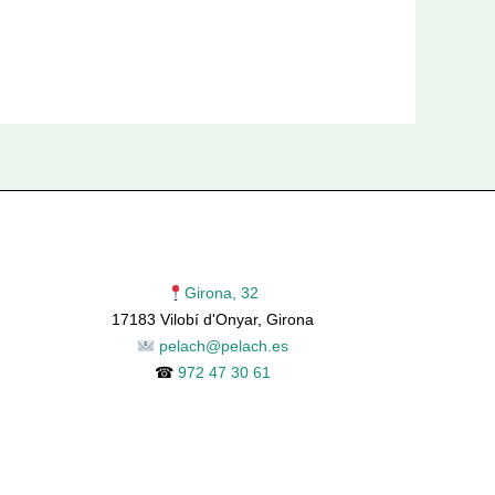
Girona, 32
17183 Vilobí d'Onyar, Girona
pelach@pelach.es
☎
972 47 30 61