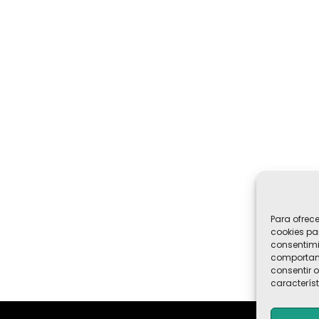
Para ofrec
cookies pa
consentimi
comportami
consentir o
característ