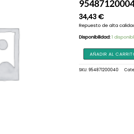
9548712000
34,43
€
Repuesto de alta calida
Disponibilidad:
1 disponib
Tenim
AÑADIR AL CARRIT
931860030050
954871200040
SKU:
954871200040
Cate
cantidad