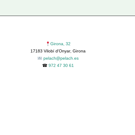
Girona, 32
17183 Vilobí d'Onyar, Girona
pelach@pelach.es
☎
972 47 30 61