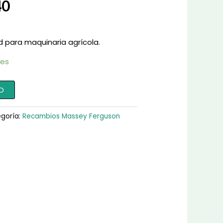
40
d para maquinaria agrícola.
les
O
goría:
Recambios Massey Ferguson