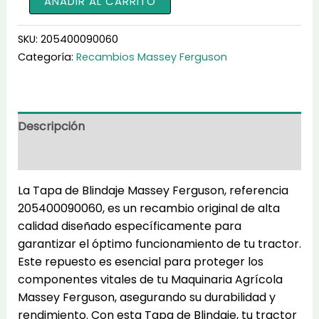
AÑADIR AL CARRITO
de
Blindaje
SKU:
205400090060
205400090060
Categoría:
Recambios Massey Ferguson
cantidad
Descripción
Información adicional
La Tapa de Blindaje Massey Ferguson, referencia
205400090060, es un recambio original de alta
calidad diseñado específicamente para
garantizar el óptimo funcionamiento de tu tractor.
Este repuesto es esencial para proteger los
componentes vitales de tu Maquinaria Agrícola
Massey Ferguson, asegurando su durabilidad y
rendimiento. Con esta Tapa de Blindaje, tu tractor