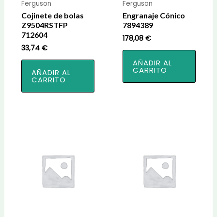
Ferguson
Ferguson
Cojinete de bolas
Engranaje Cónico
Z9504RSTFP
7894389
712604
178,08
€
33,74
€
AÑADIR AL
CARRITO
AÑADIR AL
CARRITO