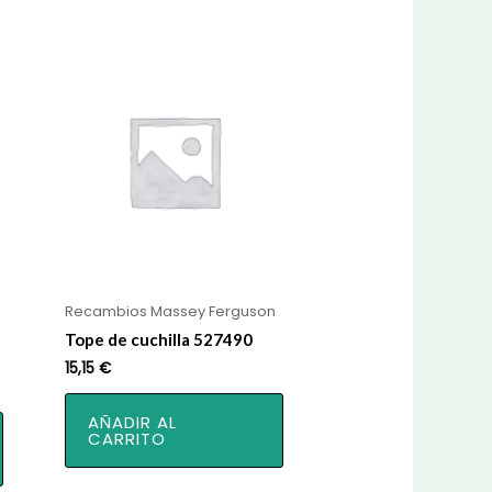
Recambios Massey Ferguson
Tope de cuchilla 527490
15,15
€
AÑADIR AL
CARRITO