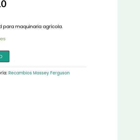
10
d para maquinaria agrícola.
les
O
ría:
Recambios Massey Ferguson