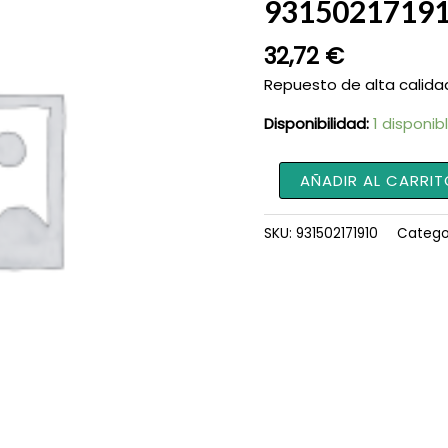
9315021719
32,72
€
Repuesto de alta calida
Disponibilidad:
1 disponib
Soporte
AÑADIR AL CARRIT
de
Retención
SKU:
931502171910
Catego
931502171910
cantidad