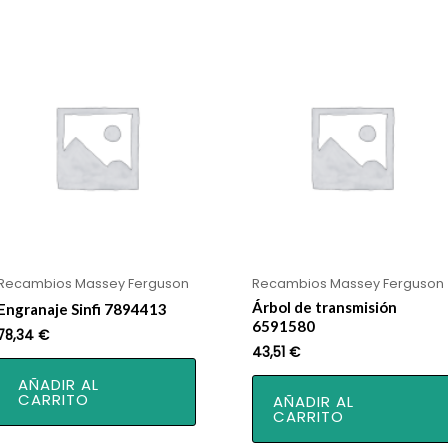
Recambios Massey Ferguson
Recambios Massey Ferguson
Árbol de transmisión
Engranaje Sinfi 7894413
6591580
78,34
€
43,51
€
AÑADIR AL
CARRITO
AÑADIR AL
CARRITO