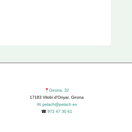
Girona, 32
17183 Vilobí d'Onyar, Girona
pelach@pelach.es
☎
972 47 30 61