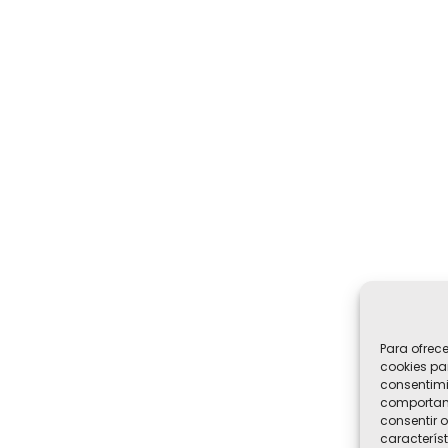
Para ofrec
cookies pa
consentimi
comportami
consentir o
característ