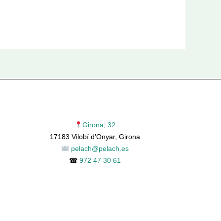
Girona, 32
17183 Vilobí d'Onyar, Girona
pelach@pelach.es
☎
972 47 30 61