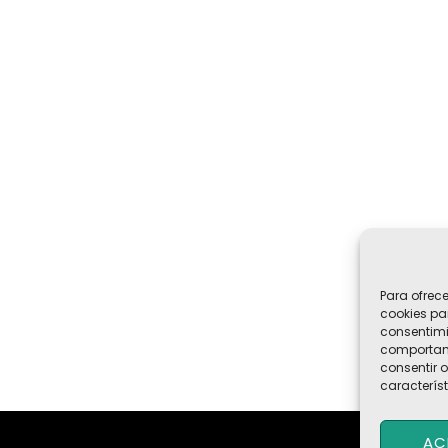
Para ofrec
cookies pa
consentimi
comportami
consentir o
característ
AC