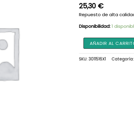
25,30
€
Repuesto de alta calida
Disponibilidad:
1 disponib
Rodamiento
AÑADIR AL CARRIT
6307
3011516X1
SKU:
3011516X1
Categoría
cantidad