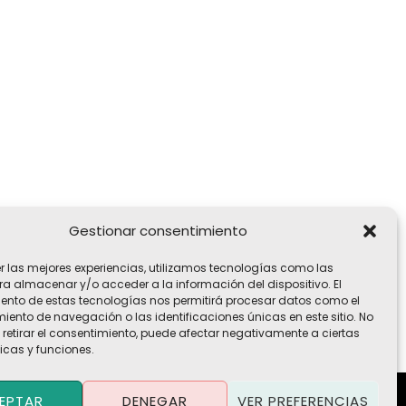
Gestionar consentimiento
er las mejores experiencias, utilizamos tecnologías como las
ra almacenar y/o acceder a la información del dispositivo. El
ento de estas tecnologías nos permitirá procesar datos como el
ento de navegación o las identificaciones únicas en este sitio. No
 retirar el consentimiento, puede afectar negativamente a ciertas
icas y funciones.
EPTAR
DENEGAR
VER PREFERENCIAS
Política de Privacidad
·
Política de Cookies
·
Aviso Legal