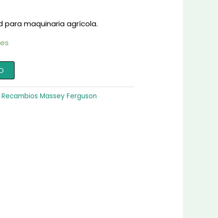
d para maquinaria agrícola.
les
O
:
Recambios Massey Ferguson