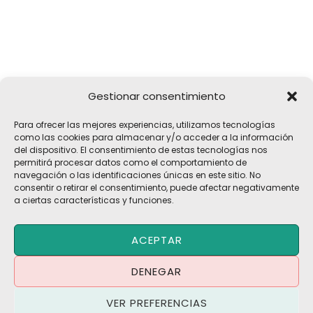
Gestionar consentimiento
Girona, 32
Para ofrecer las mejores experiencias, utilizamos tecnologías
17183 Vilobí d'Onyar, Girona
como las cookies para almacenar y/o acceder a la información
del dispositivo. El consentimiento de estas tecnologías nos
pelach@pelach.es
permitirá procesar datos como el comportamiento de
☎
972 47 30 61
navegación o las identificaciones únicas en este sitio. No
consentir o retirar el consentimiento, puede afectar negativamente
a ciertas características y funciones.
Copyright © 2026 Maquinària Agrícola Pèlach, S.L | Powered by
ACEPTAR
Maria CB
Blog | Promociones
DENEGAR
Política de Privacidad
·
Política de Cookies
·
Aviso Legal
VER PREFERENCIAS
Términos y Condiciones
·
Contacto
·
Trabaja con Nosotros