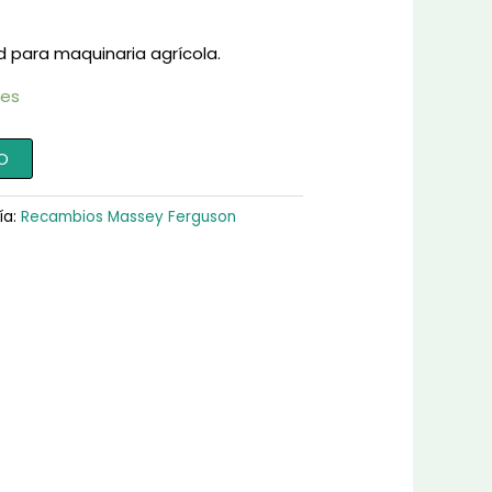
d para maquinaria agrícola.
les
O
ía:
Recambios Massey Ferguson