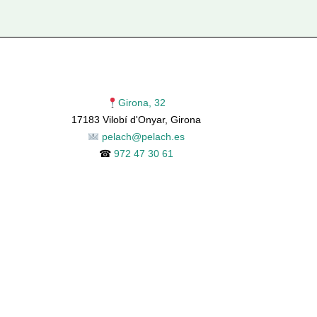
Girona, 32
17183 Vilobí d'Onyar, Girona
pelach@pelach.es
☎
972 47 30 61