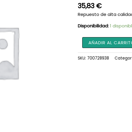
35,83
€
Repuesto de alta calida
Disponibilidad:
1 disponib
Resorte
AÑADIR AL CARRIT
Émbolo
700728938
SKU:
700728938
Categor
cantidad