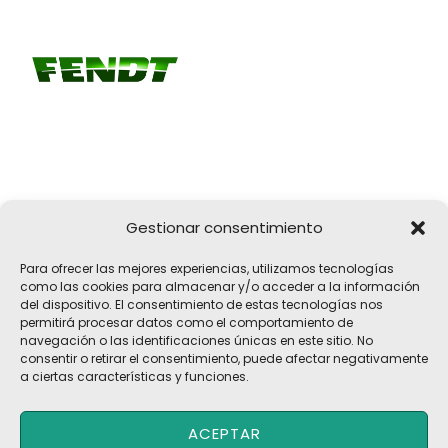
Gestionar consentimiento
Girona, 32
Para ofrecer las mejores experiencias, utilizamos tecnologías
17183 Vilobí d'Onyar, Girona
como las cookies para almacenar y/o acceder a la información
del dispositivo. El consentimiento de estas tecnologías nos
pelach@pelach.es
permitirá procesar datos como el comportamiento de
☎
972 47 30 61
navegación o las identificaciones únicas en este sitio. No
consentir o retirar el consentimiento, puede afectar negativamente
a ciertas características y funciones.
Copyright © 2026 Maquinària Agrícola Pèlach, S.L | Powered by
ACEPTAR
Maria CB