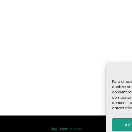
Para ofrec
cookies pa
consentimi
comportami
consentir o
característ
AC
Blog | Promociones