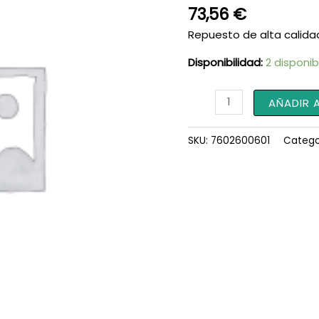
73,56
€
Repuesto de alta calida
Disponibilidad:
2 disponib
Racor
AÑADIR 
7602600601
cantidad
SKU:
7602600601
Catego