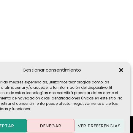
Gestionar consentimiento
er las mejores experiencias, utilizamos tecnologías como las
ra almacenar y/o acceder a la información del dispositivo. El
ento de estas tecnologías nos permitirá procesar datos como el
ento de navegación o las identificaciones únicas en este sitio. No
 retirar el consentimiento, puede afectar negativamente a ciertas
icas y funciones.
EPTAR
DENEGAR
VER PREFERENCIAS
Política de Privacidad
·
Política de Cookies
·
Aviso Legal