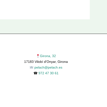
Girona, 32
17183 Vilobí d'Onyar, Girona
pelach@pelach.es
☎
972 47 30 61