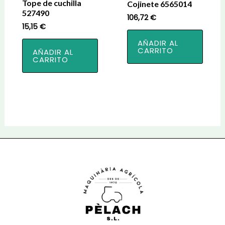
Tope de cuchilla
Cojinete 6565014
527490
106,72
€
15,15
€
AÑADIR AL
CARRITO
AÑADIR AL
CARRITO