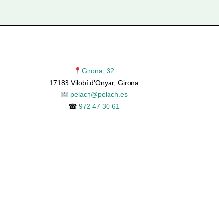
Girona, 32
17183 Vilobí d'Onyar, Girona
pelach@pelach.es
☎
972 47 30 61