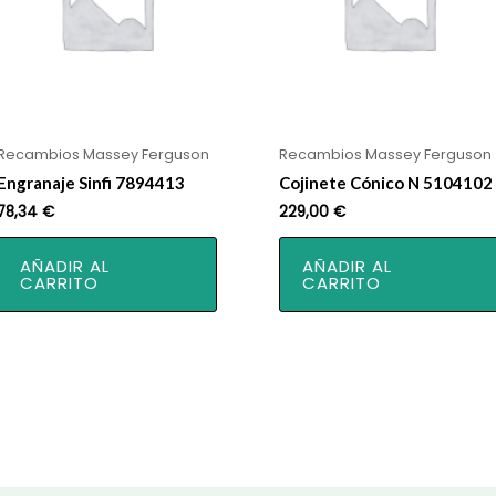
Recambios Massey Ferguson
Recambios Massey Ferguson
Engranaje Sinfi 7894413
Cojinete Cónico N 5104102
78,34
€
229,00
€
AÑADIR AL
AÑADIR AL
CARRITO
CARRITO