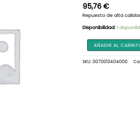
95,76
€
Repuesto de alta calida
Disponibilidad:
1 disponib
Pieza
AÑADIR AL CARRIT
de
fijación
SKU:
0070013404000
Ca
0070013404000
cantidad