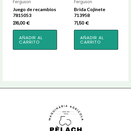
Ferguson
Ferguson
Juego de recambios
Brida Cojinete
7815053
713958
216,00
€
71,50
€
AÑADIR AL
AÑADIR AL
CARRITO
CARRITO