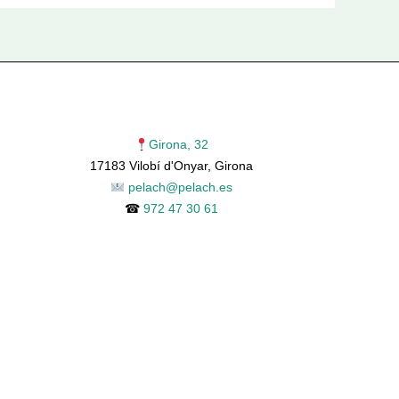
Girona, 32
17183 Vilobí d'Onyar, Girona
pelach@pelach.es
☎
972 47 30 61