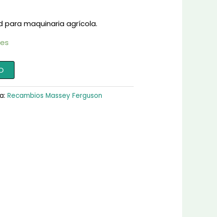
d para maquinaria agrícola.
les
O
a:
Recambios Massey Ferguson