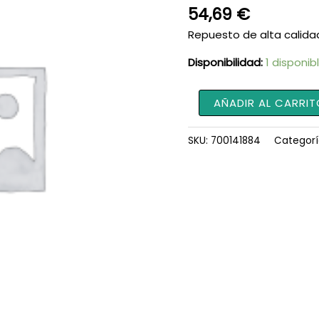
54,69
€
Repuesto de alta calida
Disponibilidad:
1 disponib
Manivela
AÑADIR AL CARRIT
para
Tractor
SKU:
700141884
Categorí
700141884
cantidad