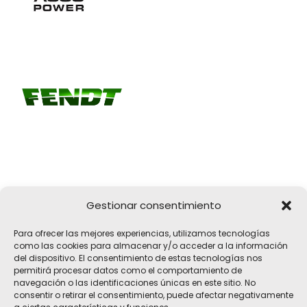
Gestionar consentimiento
Girona, 32
Para ofrecer las mejores experiencias, utilizamos tecnologías
17183 Vilobí d'Onyar, Girona
como las cookies para almacenar y/o acceder a la información
del dispositivo. El consentimiento de estas tecnologías nos
pelach@pelach.es
permitirá procesar datos como el comportamiento de
☎
972 47 30 61
navegación o las identificaciones únicas en este sitio. No
consentir o retirar el consentimiento, puede afectar negativamente