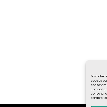
Para ofrec
cookies pa
consentimi
comportami
consentir o
característ