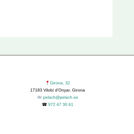
Girona, 32
17183 Vilobí d'Onyar, Girona
pelach@pelach.es
☎
972 47 30 61