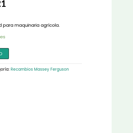
21
d para maquinaria agrícola.
les
O
oría:
Recambios Massey Ferguson