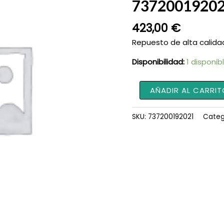
7372001920
423,00
€
Repuesto de alta calida
Disponibilidad:
1 disponib
Manguera
AÑADIR AL CARRIT
para
Tractor
SKU:
737200192021
Categ
737200192021
cantidad