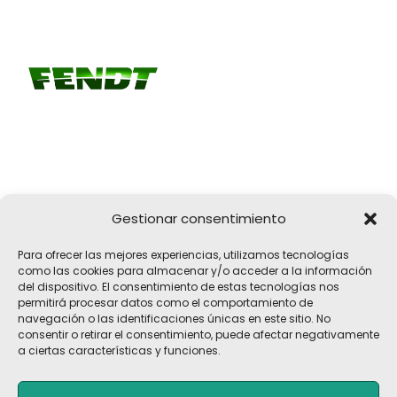
Gestionar consentimiento
Girona, 32
Para ofrecer las mejores experiencias, utilizamos tecnologías
17183 Vilobí d'Onyar, Girona
como las cookies para almacenar y/o acceder a la información
del dispositivo. El consentimiento de estas tecnologías nos
pelach@pelach.es
permitirá procesar datos como el comportamiento de
☎
972 47 30 61
navegación o las identificaciones únicas en este sitio. No
consentir o retirar el consentimiento, puede afectar negativamente
a ciertas características y funciones.
Copyright © 2026 Maquinària Agrícola Pèlach, S.L | Powered by