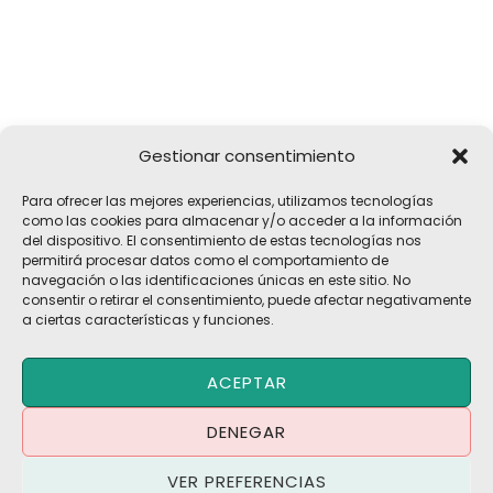
Gestionar consentimiento
Girona, 32
Para ofrecer las mejores experiencias, utilizamos tecnologías
17183 Vilobí d'Onyar, Girona
como las cookies para almacenar y/o acceder a la información
del dispositivo. El consentimiento de estas tecnologías nos
pelach@pelach.es
permitirá procesar datos como el comportamiento de
☎
972 47 30 61
navegación o las identificaciones únicas en este sitio. No
consentir o retirar el consentimiento, puede afectar negativamente
a ciertas características y funciones.
Copyright © 2026 Maquinària Agrícola Pèlach, S.L | Powered by
ACEPTAR
Maria CB
Blog | Promociones
DENEGAR
Política de Privacidad
·
Política de Cookies
·
Aviso Legal
VER PREFERENCIAS
Términos y Condiciones
·
Contacto
·
Trabaja con Nosotros