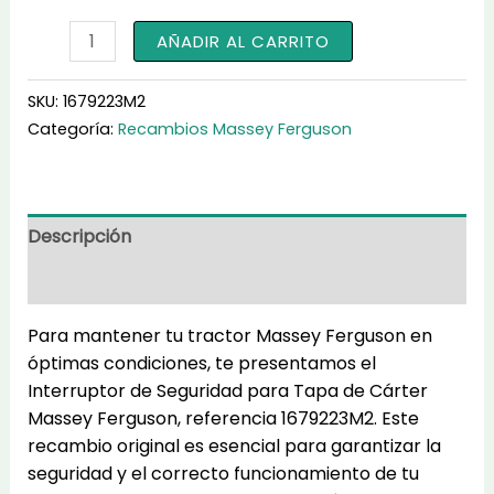
Interruptor
AÑADIR AL CARRITO
de
Seguridad
SKU:
1679223M2
para
Categoría:
Recambios Massey Ferguson
Tapa
de
Cárter
1679223M2
Descripción
cantidad
Información adicional
Para mantener tu tractor Massey Ferguson en
óptimas condiciones, te presentamos el
Interruptor de Seguridad para Tapa de Cárter
Massey Ferguson, referencia 1679223M2. Este
recambio original es esencial para garantizar la
seguridad y el correcto funcionamiento de tu