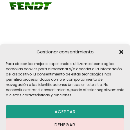
Gestionar consentimiento
Girona, 32
Para ofrecer las mejores experiencias, utilizamos tecnologías
17183 Vilobí d'Onyar, Girona
como las cookies para almacenar y/o acceder a la información
del dispositivo. El consentimiento de estas tecnologías nos
pelach@pelach.es
permitirá procesar datos como el comportamiento de
☎
972 47 30 61
navegación o las identificaciones únicas en este sitio. No
consentir o retirar el consentimiento, puede afectar negativamente
a ciertas características y funciones.
Copyright © 2026 Maquinària Agrícola Pèlach, S.L | Powered by
ACEPTAR
Maria CB
Blog | Promociones
DENEGAR