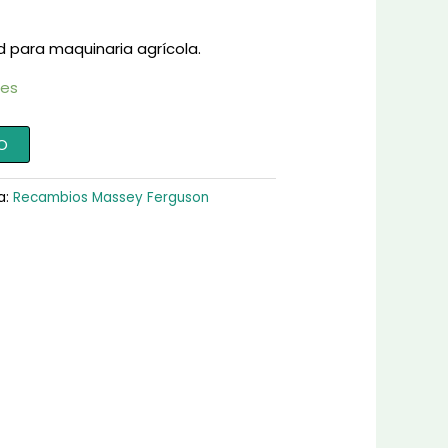
d para maquinaria agrícola.
les
O
a:
Recambios Massey Ferguson