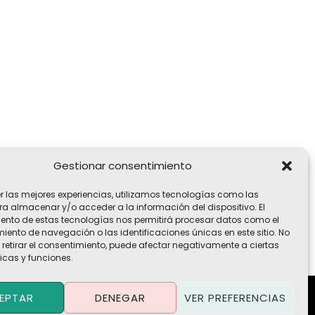
Gestionar consentimiento
er las mejores experiencias, utilizamos tecnologías como las
ra almacenar y/o acceder a la información del dispositivo. El
ento de estas tecnologías nos permitirá procesar datos como el
ento de navegación o las identificaciones únicas en este sitio. No
 retirar el consentimiento, puede afectar negativamente a ciertas
icas y funciones.
EPTAR
DENEGAR
VER PREFERENCIAS
Política de Privacidad
·
Política de Cookies
·
Aviso Legal