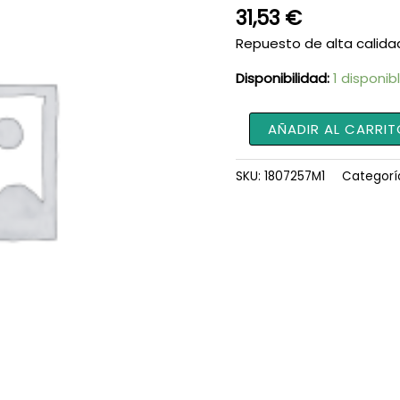
31,53
€
Repuesto de alta calida
Disponibilidad:
1 disponib
Filtro
AÑADIR AL CARRIT
de
aire
SKU:
1807257M1
Categorí
27
cm
1807257M1
cantidad