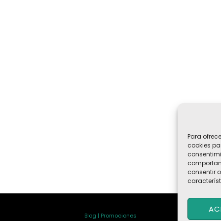
Para ofrec
cookies pa
consentimi
comportami
consentir o
característ
AC
Blog | Promociones