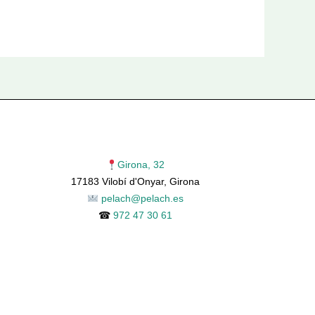
Girona, 32
17183 Vilobí d'Onyar, Girona
pelach@pelach.es
☎
972 47 30 61