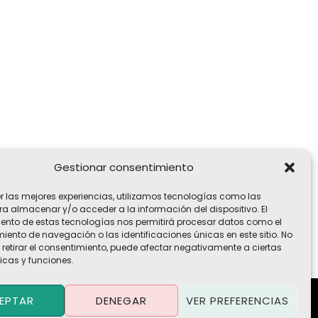
Gestionar consentimiento
er las mejores experiencias, utilizamos tecnologías como las
ra almacenar y/o acceder a la información del dispositivo. El
ento de estas tecnologías nos permitirá procesar datos como el
ento de navegación o las identificaciones únicas en este sitio. No
 retirar el consentimiento, puede afectar negativamente a ciertas
icas y funciones.
EPTAR
DENEGAR
VER PREFERENCIAS
Política de Privacidad
·
Política de Cookies
·
Aviso Legal