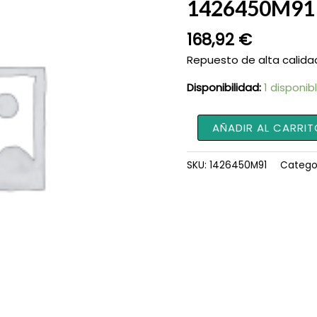
1426450M91
168,92
€
Repuesto de alta calida
Disponibilidad:
1 disponib
Elemento
AÑADIR AL CARRIT
de
Filtro
SKU:
1426450M91
Catego
de
Aire
PDS
1426450M91
cantidad