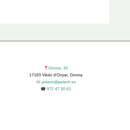
Girona, 32
17183 Vilobí d'Onyar, Girona
pelach@pelach.es
☎
972 47 30 61