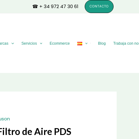
☎ + 34 972 47 30 61
CONTACTO
arcas
Servicios
Ecommerce
Blog
Trabaja con no
uson
iltro de Aire PDS