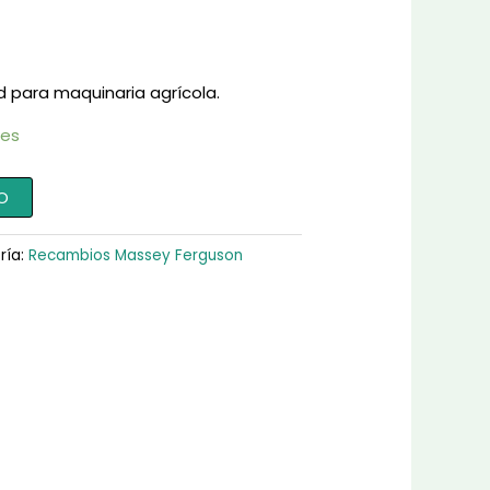
d para maquinaria agrícola.
les
O
ría:
Recambios Massey Ferguson