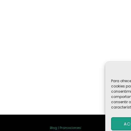
Para ofrec
cookies pa
consentimi
comportami
consentir o
característ
AC
Blog | Promociones