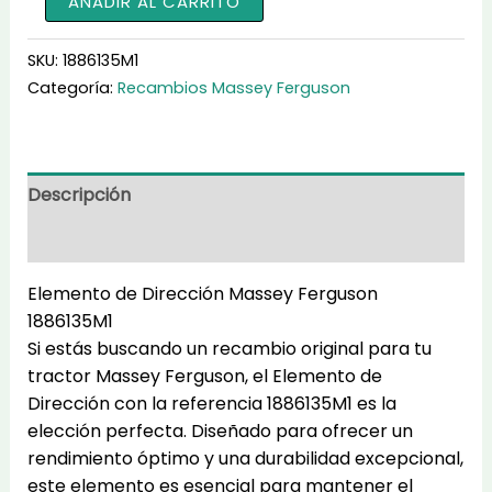
AÑADIR AL CARRITO
de
Dirección
SKU:
1886135M1
1886135M1
Categoría:
Recambios Massey Ferguson
cantidad
Descripción
Información adicional
Elemento de Dirección Massey Ferguson
1886135M1
Si estás buscando un recambio original para tu
tractor Massey Ferguson, el Elemento de
Dirección con la referencia 1886135M1 es la
elección perfecta. Diseñado para ofrecer un
rendimiento óptimo y una durabilidad excepcional,
este elemento es esencial para mantener el